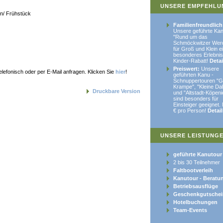
UNSERE EMPFEHLU
n/ Frühstück
Familienfreundlich
Unsere geführte Kan
"Rund um das
Schmöckwitzer Werd
für Groß und Klein e
besonderes Erlebni
Kinder-Rabatt!
Detai
Preiswert:
Unsere
telefonisch oder per E-Mail anfragen. Klicken Sie
hier
!
geführten Kanu -
Schnuppertouren "
Krampe", "Kleine D
Druckbare Version
und "Altstadt-Köpeni
sind besonders für
Einsteiger geeignet.
€ pro Person!
Detail
UNSERE LEISTUNG
geführte Kanutour
2 bis 30 Teilnehmer
Faltbootverleih
Kanutour - Beratu
Betriebsausflüge
Geschenkgutschei
Hotelbuchungen
Team-Events