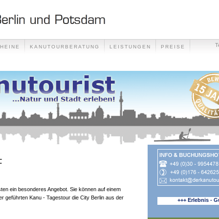
T
HEINE
KANUTOURBERATUNG
LEISTUNGEN
PREISE
F
risten ein besonderes Angebot. Sie können auf einem
er geführten Kanu - Tagestour die City Berlin aus der