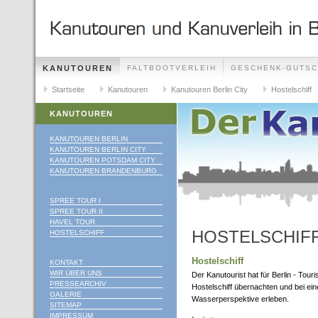
KANUTOUREN
FALTBOOTVERLEIH
GESCHENK-GUTSC
Startseite
Kanutouren
Kanutouren Berlin City
Hostelschiff
KANUTOUREN
KANUTOUREN BERLIN
KANUTOUREN BERLIN CITY
KANUTOUREN POTSDAM CITY
KANUTOUREN BRANDENBURG
SPREE TOUR I
SPREE TOUR II
HAVEL TOUR
HOSTELSCHIF
HOSTELSCHIFF
Hostelschiff
KONTAKT
WIR ÜBER UNS
Der Kanutourist hat für Berlin - Tou
PRESSEARCHIV
Hostelschiff übernachten und bei ein
GALERIE
Wasserperspektive erleben.
SITEMAP
IMPRESSUM