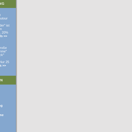
NG
:
utour
er" ist
in
s. 20%
ls >>
Große
ahme"
ck"
 Nur 25
s >>
EN
ng
ne